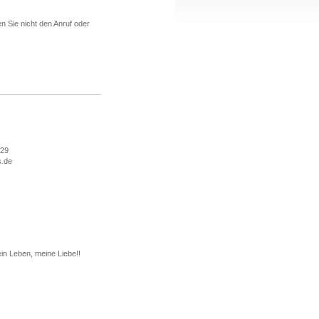
 Sie nicht den Anruf oder
929
s.de
in Leben, meine Liebe!!