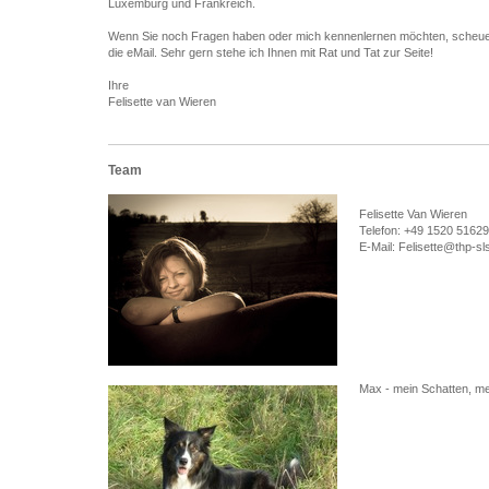
Luxemburg und Frankreich.
Wenn Sie noch Fragen haben oder mich kennenlernen möchten, scheuen
die eMail. Sehr gern stehe ich Ihnen mit Rat und Tat zur Seite!
Ihre
Felisette van Wieren
Team
Felisette Van Wieren
Telefon: +49 1520 5162
E-Mail: Felisette@thp-sl
Max - mein Schatten, me