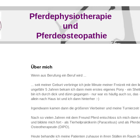
Pferdephysiotherapie
und
Pferdeosteopathie
Über mich
Wenn aus Berufung ein Beruf wird ...
... seit meiner Geburt verbringe ich jede Minute meiner Freizeit mit den l
ungefähr 5 Jahren bekam ich dann mein erstes eigenes Pony - ein Shet
bin ich durch dick und dünn gegangen - nur war es häufig auch so, das 
allein nach Haus ist und ich dann hinterher :-)
Irgendwann kamen dann die größeren Vierbeiner und meine Turnierzeit
Nach so vielen Jahren mit dem Freund Pferd entschloss ich mich dan
und bildete mich fort - als Tierheilpraktikerin (Paracelsus) und als Pfer
Osteotherapeutin (DIPO).
Heute behandle ich meine Patienten zuhause in ihren Ställen im Raum Sa