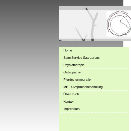
Home
SattelService SaarLorLux
Physiotherapie
Osteopathie
Pferdethermografie
MET / Amplimedbehandlung
Über mich
Kontakt
Impressum